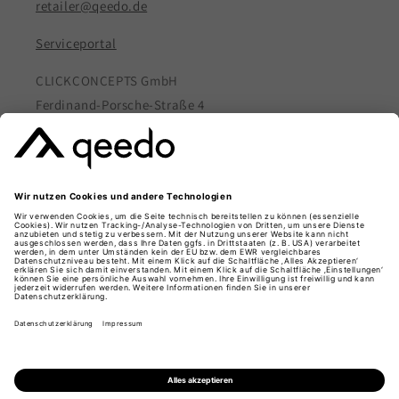
retailer@qeedo.de
Serviceportal
CLICKCONCEPTS GmbH
Ferdinand-Porsche-Straße 4
73479 Ellwangen
Rechtliche Hinweise
AGB
Datenschutz
Impressum
Hinweis Batteriegesetz